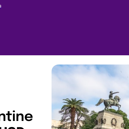
S
ntine