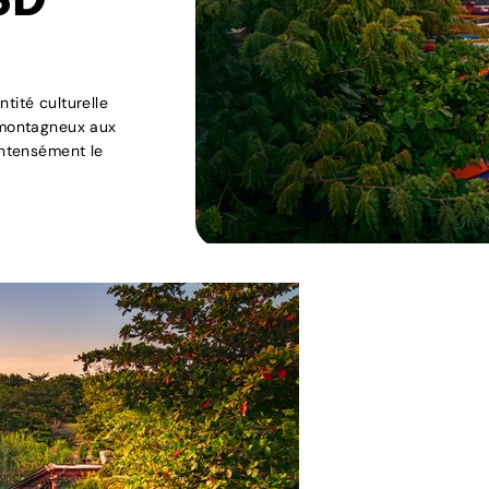
SD
tité culturelle
r montagneux aux
intensément le