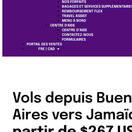
NOS FORFAITS
BAGAGES ET SERVICES SUPPLÉMENTAIRE
REMBOURSEMENT FLEX
TRAVEL ASSIST
MENU À BORD
CENTRE D'AIDE
CENTRE D’AIDE
CONTACTEZ-NOUS
FORMULAIRES
PORTAIL DES VENTES
FRE | CAD
Vols depuis Bue
Aires vers Jama