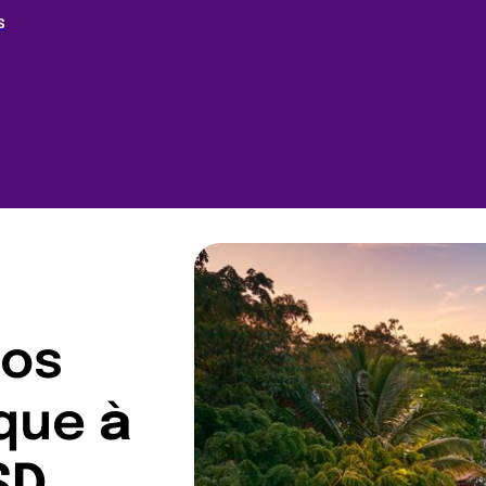
S
nos
ïque
à