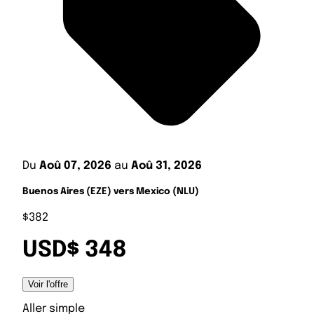
Du
Aoû 07, 2026
au
Aoû 31, 2026
Buenos Aires (EZE) vers Mexico (NLU)
$382
USD$ 348
Voir l'offre
Aller simple