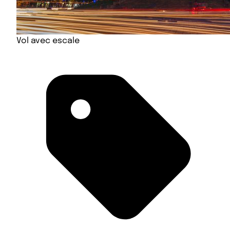
Vol avec escale