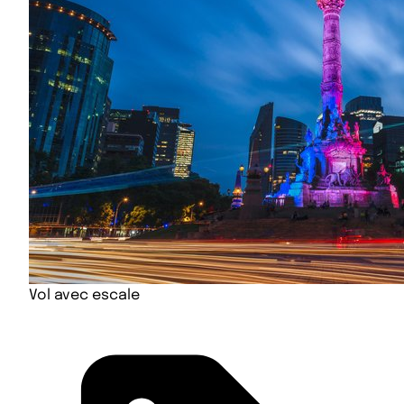
Vol avec escale