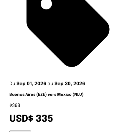
Du
Sep 01, 2026
au
Sep 30, 2026
Buenos Aires (EZE) vers Mexico (NLU)
$368
USD$ 335