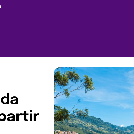
S
ada
partir