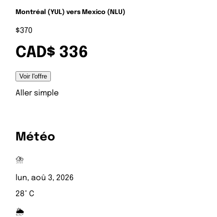
Montréal (YUL) vers Mexico (NLU)
$370
CAD$ 336
Voir l'offre
Aller simple
Météo
⛈️
lun, aoû 3, 2026
28° C
🌦️