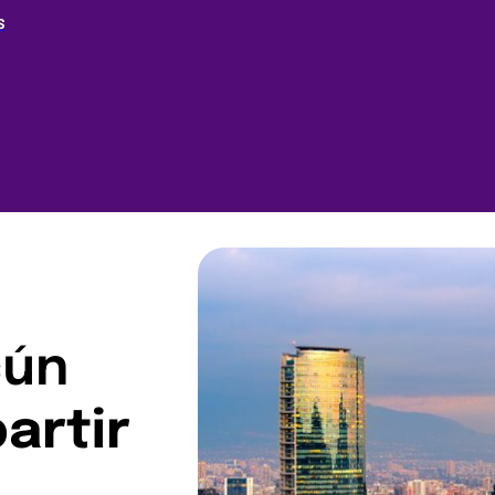
S
cún
partir