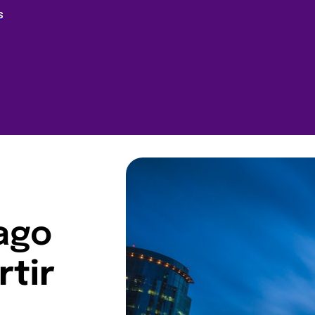
S
ago
rtir