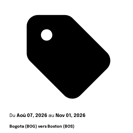
Du
Aoû 07, 2026
au
Nov 01, 2026
Bogota (BOG) vers Boston (BOS)