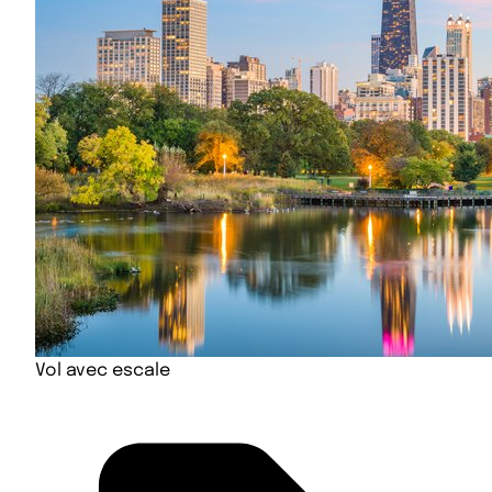
Vol avec escale