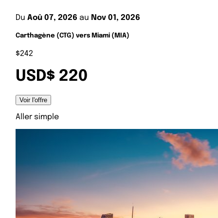
Du
Aoû 07, 2026
au
Nov 01, 2026
Carthagène (CTG) vers Miami (MIA)
$242
USD$ 220
Voir l'offre
Aller simple