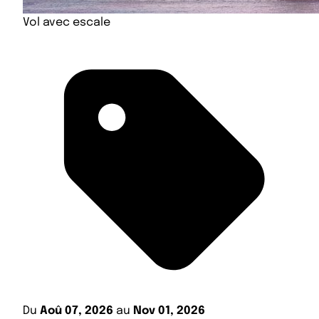
Vol avec escale
Du
Aoû 07, 2026
au
Nov 01, 2026