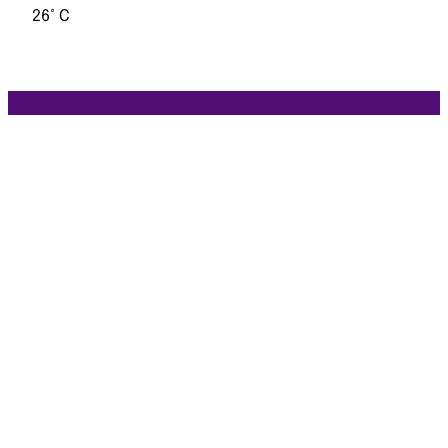
26° C