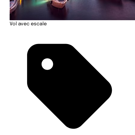
Vol avec escale