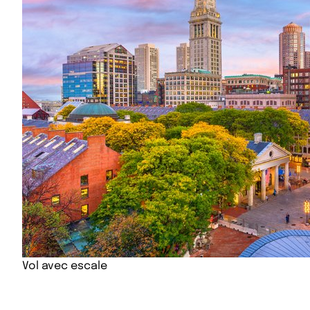
Vol avec escale