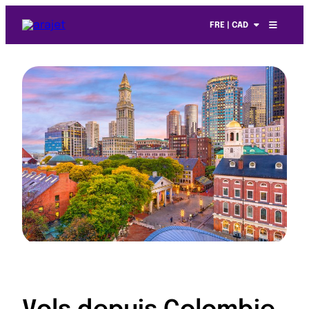
FRE | CAD