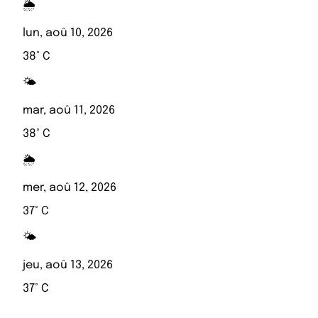
🌦️
lun, aoû 10, 2026
38° C
🌤️
mar, aoû 11, 2026
38° C
🌦️
mer, aoû 12, 2026
37° C
🌤️
jeu, aoû 13, 2026
37° C