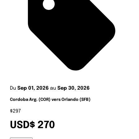
Du
Sep 01, 2026
au
Sep 30, 2026
Cordoba Arg. (COR) vers Orlando (SFB)
$297
USD$ 270