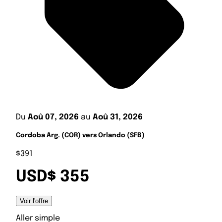
Du
Aoû 07, 2026
au
Aoû 31, 2026
Cordoba Arg. (COR) vers Orlando (SFB)
$391
USD$ 355
Voir l'offre
Aller simple