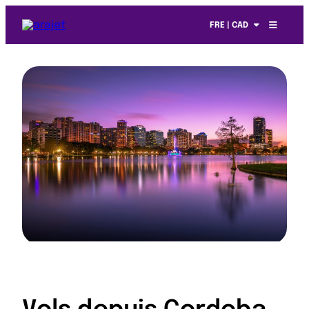
FRE | CAD