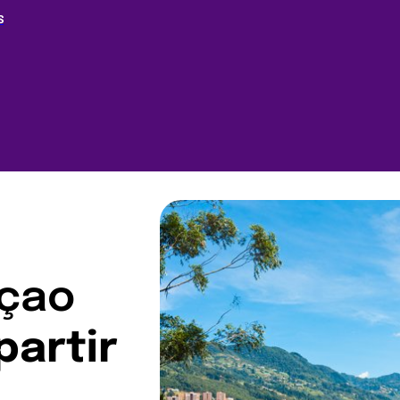
S
açao
partir