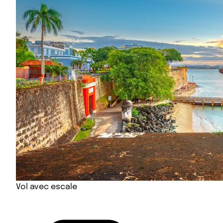
Vol avec escale