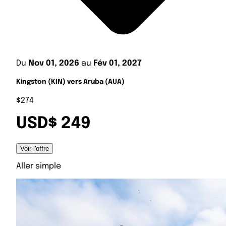
Du
Nov 01, 2026
au
Fév 01, 2027
Kingston (KIN) vers Aruba (AUA)
$274
USD$ 249
Voir l'offre
Aller simple