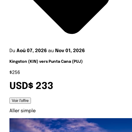
Du
Aoû 07, 2026
au
Nov 01, 2026
Kingston (KIN) vers Punta Cana (PUJ)
$256
USD$ 233
Voir l'offre
Aller simple