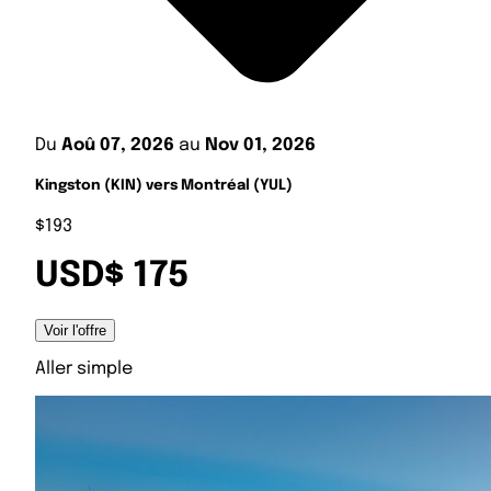
Du
Aoû 07, 2026
au
Nov 01, 2026
Kingston (KIN) vers Montréal (YUL)
$193
USD$ 175
Voir l'offre
Aller simple