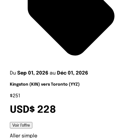
Du
Sep 01, 2026
au
Déc 01, 2026
Kingston (KIN) vers Toronto (YYZ)
$251
USD$ 228
Voir l'offre
Aller simple