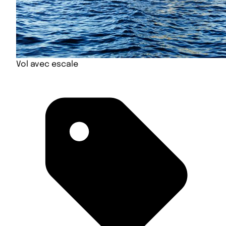
Vol avec escale