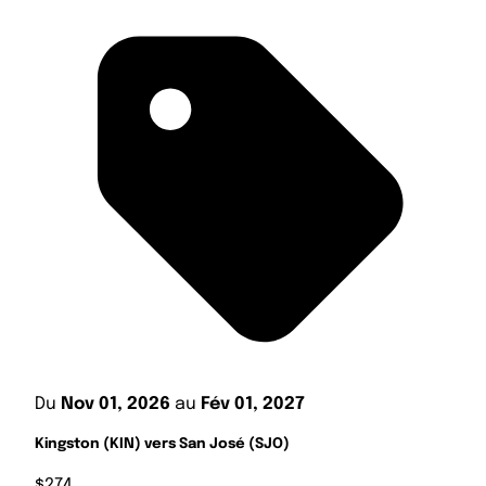
Du
Nov 01, 2026
au
Fév 01, 2027
Kingston (KIN) vers San José (SJO)
$274