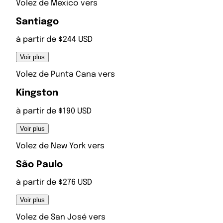
Volez de
Mexico
vers
Santiago
à partir de $244 USD
Voir plus
Volez de
Punta Cana
vers
Kingston
à partir de $190 USD
Voir plus
Volez de
New York
vers
São Paulo
à partir de $276 USD
Voir plus
Volez de
San José
vers