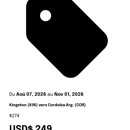
Du
Aoû 07, 2026
au
Nov 01, 2026
Kingston (KIN) vers Cordoba Arg. (COR)
$274
USD$ 249