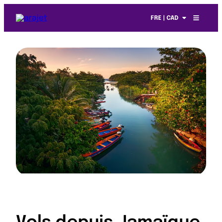
FRE | CAD