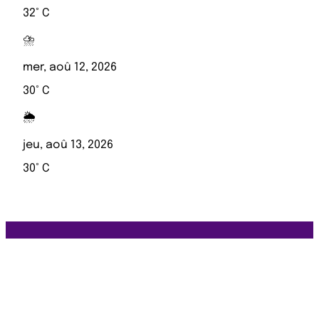
32° C
⛈️
mer, aoû 12, 2026
30° C
🌦️
jeu, aoû 13, 2026
30° C