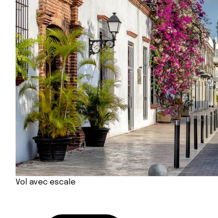
Vol avec escale