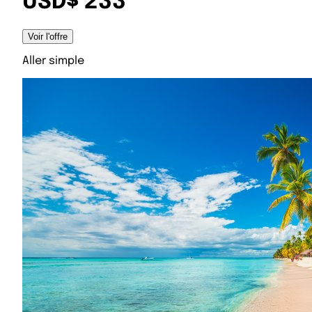
USD$ 233
Voir l'offre
Aller simple