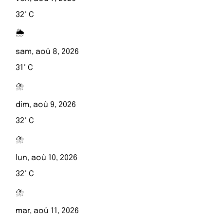
32° C
🌦️
sam, aoû 8, 2026
31° C
⛈️
dim, aoû 9, 2026
32° C
⛈️
lun, aoû 10, 2026
32° C
⛈️
mar, aoû 11, 2026