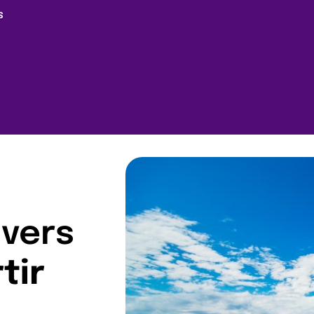
S
 vers
tir