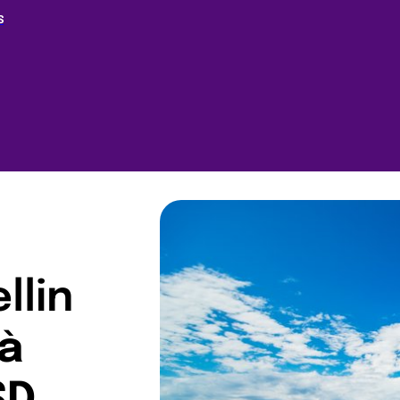
S
llin
à