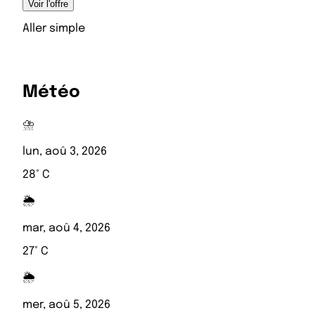
Voir l'offre
Aller simple
Météo
⛈️
lun, aoû 3, 2026
28° C
🌦️
mar, aoû 4, 2026
27° C
🌦️
mer, aoû 5, 2026