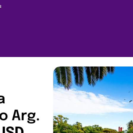
S
a
o Arg.