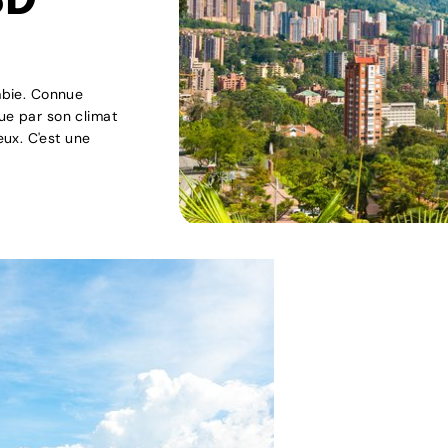
SD
ombie. Connue
ue par son climat
ux. C'est une