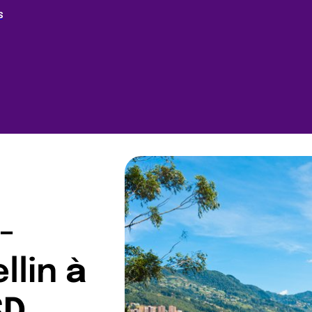
S
-
llin
à