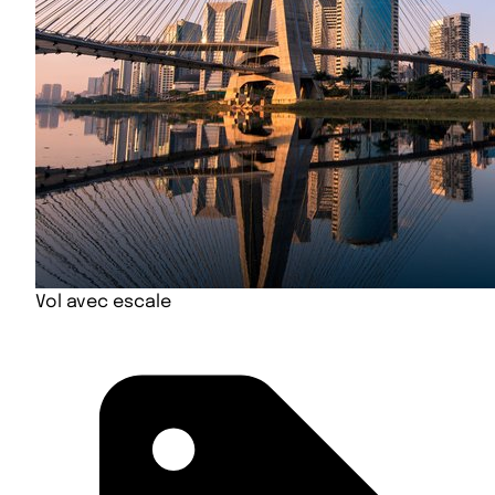
Vol avec escale