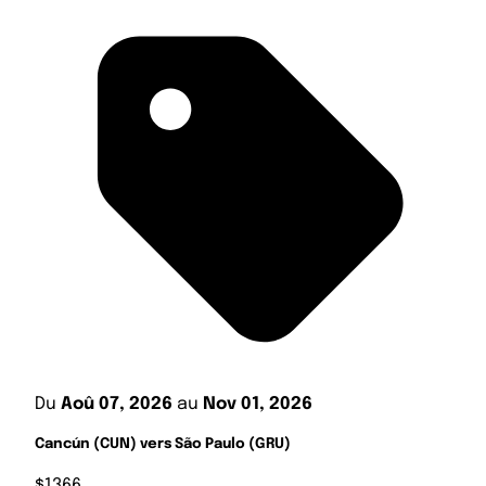
Du
Aoû 07, 2026
au
Nov 01, 2026
Cancún (CUN) vers São Paulo (GRU)
$1366