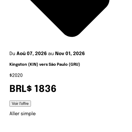
Du
Aoû 07, 2026
au
Nov 01, 2026
Kingston (KIN) vers São Paulo (GRU)
$2020
BRL$ 1836
Voir l'offre
Aller simple