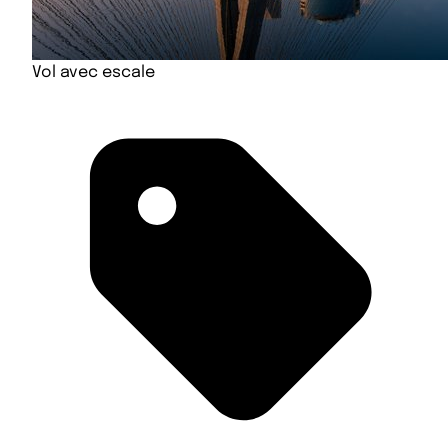
Vol avec escale