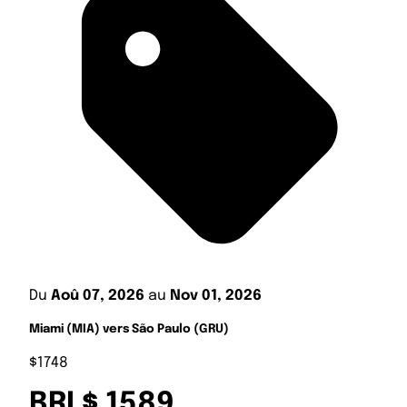
Du
Aoû 07, 2026
au
Nov 01, 2026
Miami (MIA) vers São Paulo (GRU)
$1748
BRL$ 1589