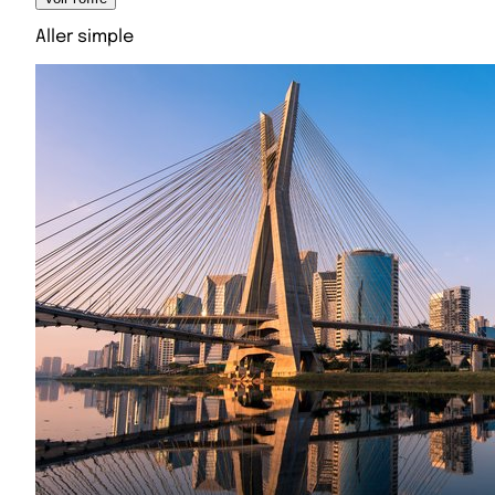
Aller simple