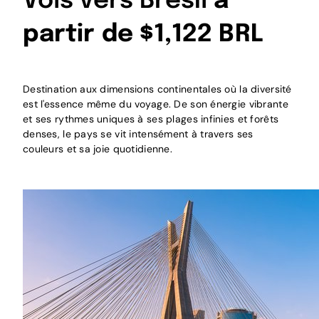
Vols vers Brésil
à
partir de $1,122 BRL
Destination aux dimensions continentales où la diversité
est l'essence même du voyage. De son énergie vibrante
et ses rythmes uniques à ses plages infinies et forêts
denses, le pays se vit intensément à travers ses
couleurs et sa joie quotidienne.