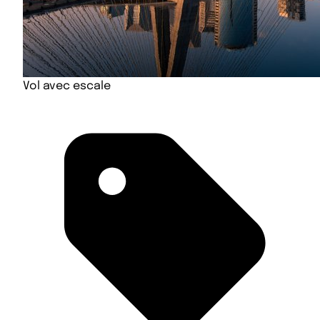
Vol avec escale