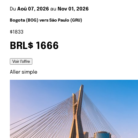
Du
Aoû 07, 2026
au
Nov 01, 2026
Bogota (BOG) vers São Paulo (GRU)
$1833
BRL$ 1666
Voir l'offre
Aller simple