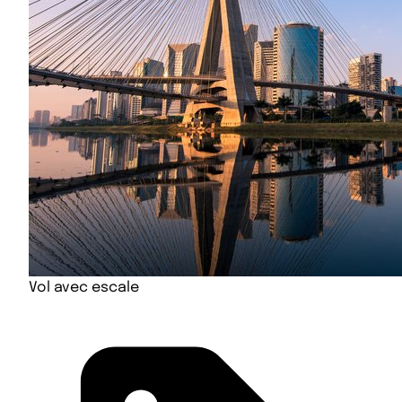
Vol avec escale