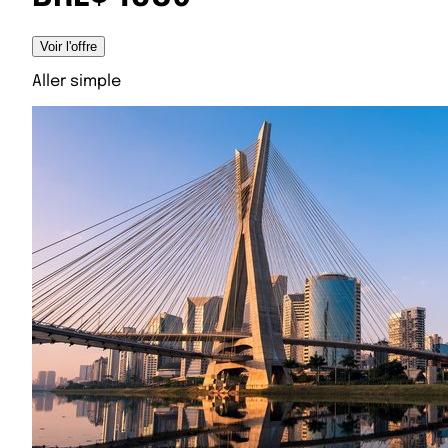
Voir l'offre
Aller simple