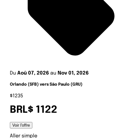
Du
Aoû 07, 2026
au
Nov 01, 2026
Orlando (SFB) vers São Paulo (GRU)
$1235
BRL$ 1122
Voir l'offre
Aller simple