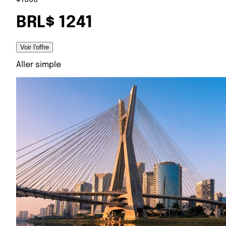
BRL$ 1241
Voir l'offre
Aller simple