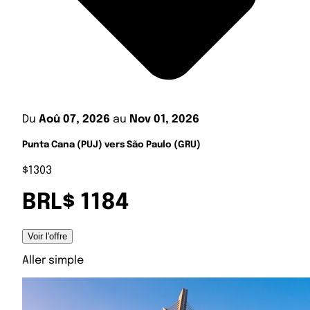
Du
Aoû 07, 2026
au
Nov 01, 2026
Punta Cana (PUJ) vers São Paulo (GRU)
$1303
BRL$ 1184
Voir l'offre
Aller simple