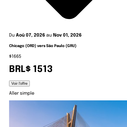
Du
Aoû 07, 2026
au
Nov 01, 2026
Chicago (ORD) vers São Paulo (GRU)
$1665
BRL$ 1513
Voir l'offre
Aller simple