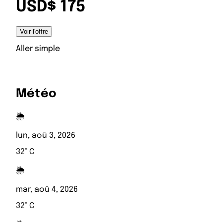
USD$ 175
Voir l'offre
Aller simple
Météo
🌦️
lun, aoû 3, 2026
32° C
🌦️
mar, aoû 4, 2026
32° C