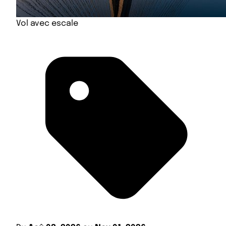
Vol avec escale