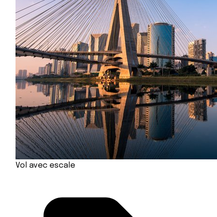
Vol avec escale