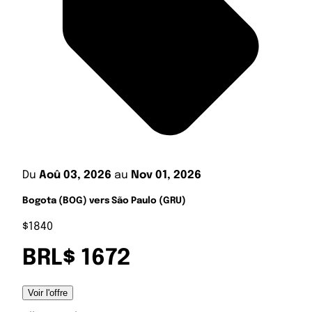
Du
Aoû 03, 2026
au
Nov 01, 2026
Bogota (BOG) vers São Paulo (GRU)
$1840
BRL$ 1672
Voir l'offre