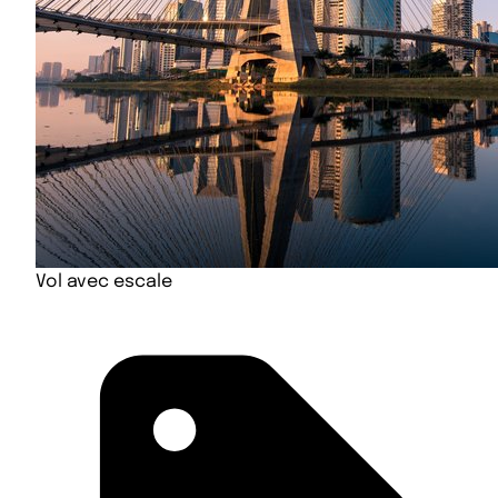
Vol avec escale