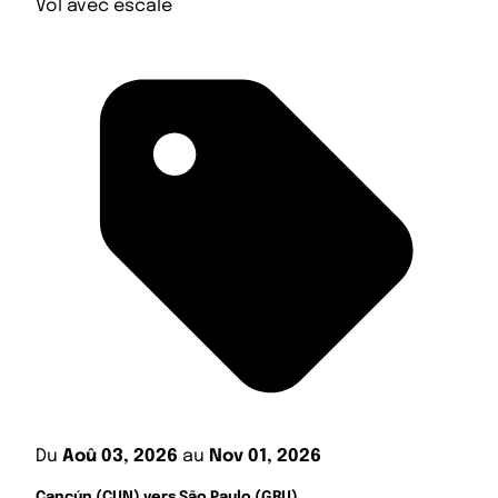
Vol avec escale
Du
Aoû 03, 2026
au
Nov 01, 2026
Cancún (CUN) vers São Paulo (GRU)