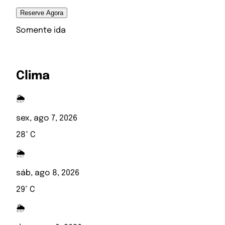
Reserve Agora
Somente ida
Clima
🌦️
sex, ago 7, 2026
28° C
🌦️
sáb, ago 8, 2026
29° C
🌦️