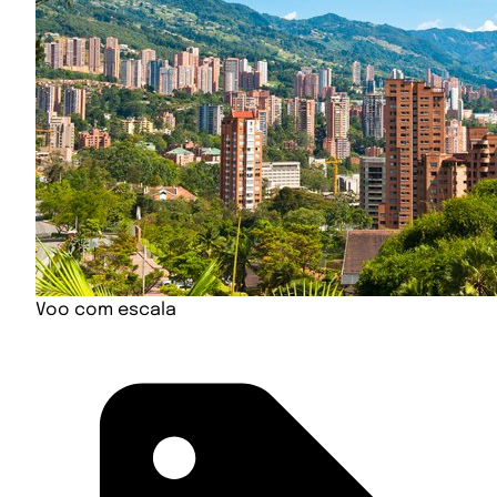
Voo com escala