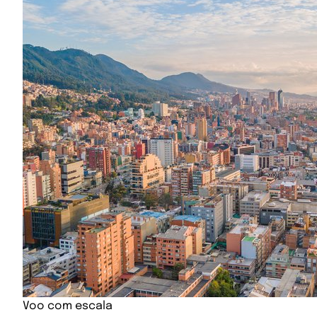
Voo com escala