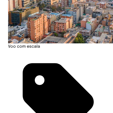
Voo com escala