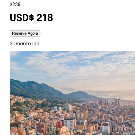
$239
USD$ 218
Reserve Agora
Somente ida