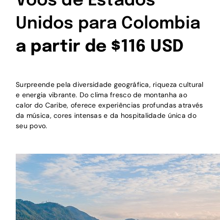
Voos de Estados
Unidos para Colombia
a partir de $116 USD
Surpreende pela diversidade geográfica, riqueza cultural
e energia vibrante. Do clima fresco de montanha ao
calor do Caribe, oferece experiências profundas através
da música, cores intensas e da hospitalidade única do
seu povo.