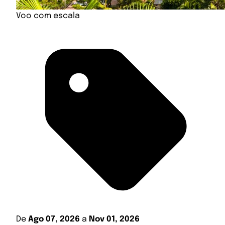
Voo com escala
De
Ago 07, 2026
a
Nov 01, 2026