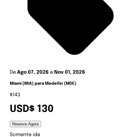
De
Ago 07, 2026
a
Nov 01, 2026
Miami (MIA) para Medellín (MDE)
$143
USD$ 130
Reserve Agora
Somente ida