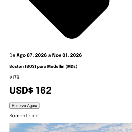
De
Ago 07, 2026
a
Nov 01, 2026
Boston (BOS) para Medellín (MDE)
$178
USD$ 162
Reserve Agora
Somente ida