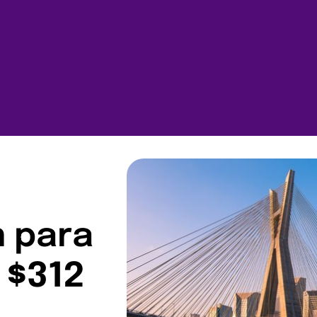
n para
e $312