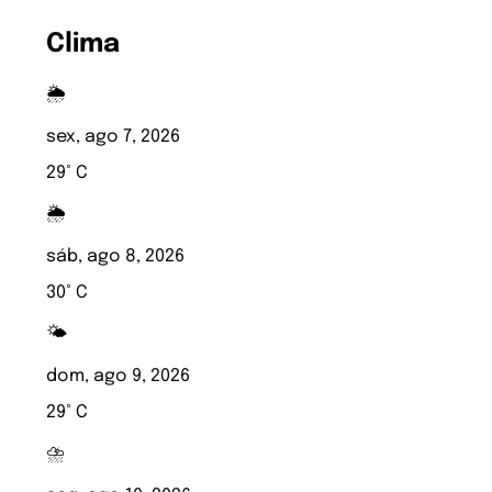
Clima
🌦️
sex, ago 7, 2026
29° C
🌦️
sáb, ago 8, 2026
30° C
🌤️
dom, ago 9, 2026
29° C
⛈️