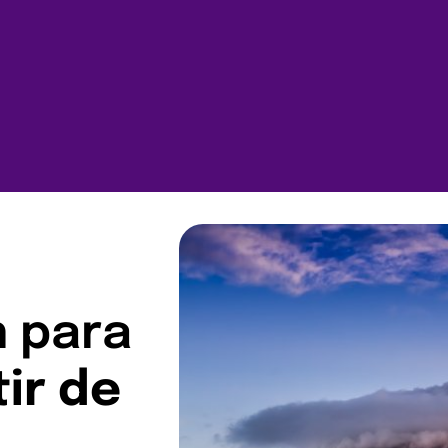
n para
tir de