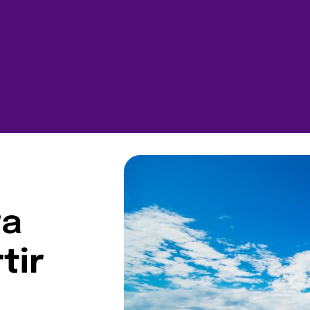
ra
tir