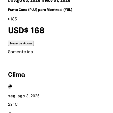
De
Ago 03, 2026
a
Nov 01, 2026
Punta Cana (PUJ) para Montreal (YUL)
$185
USD$ 168
Reserve Agora
Somente ida
Clima
🌦️
seg, ago 3, 2026
22° C