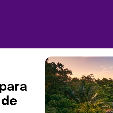
 para
 de