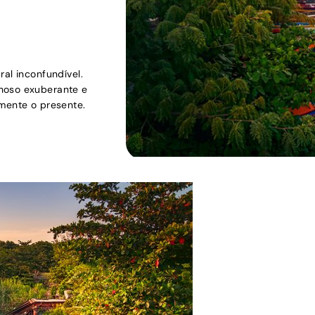
ral inconfundível.
nhoso exuberante e
amente o presente.