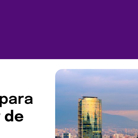
 para
r de