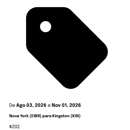
De
Ago 03, 2026
a
Nov 01, 2026
Nova York (EWR) para Kingston (KIN)
$202