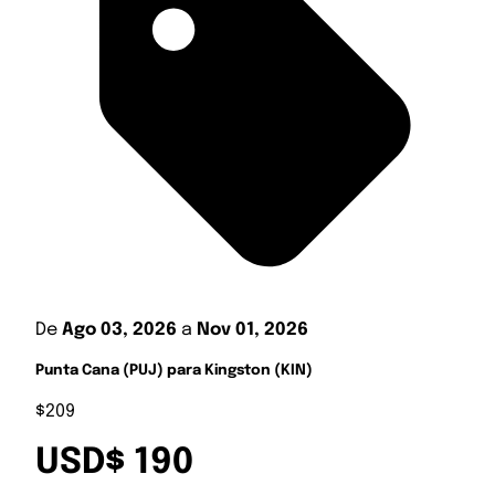
De
Ago 03, 2026
a
Nov 01, 2026
Punta Cana (PUJ) para Kingston (KIN)
$209
USD$ 190