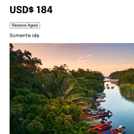
USD$ 184
Reserve Agora
Somente ida