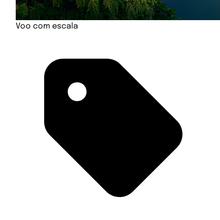
Voo com escala