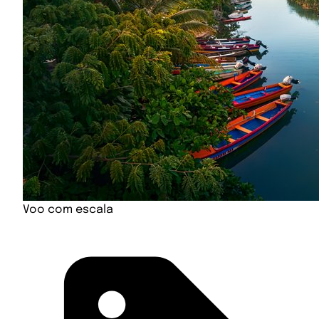
Voo com escala