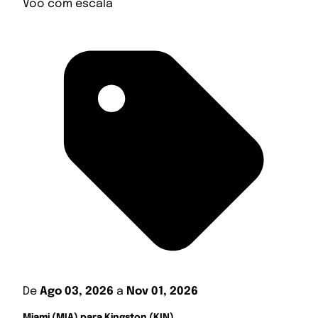
Voo com escala
De
Ago 03, 2026
a
Nov 01, 2026
Miami (MIA) para Kingston (KIN)