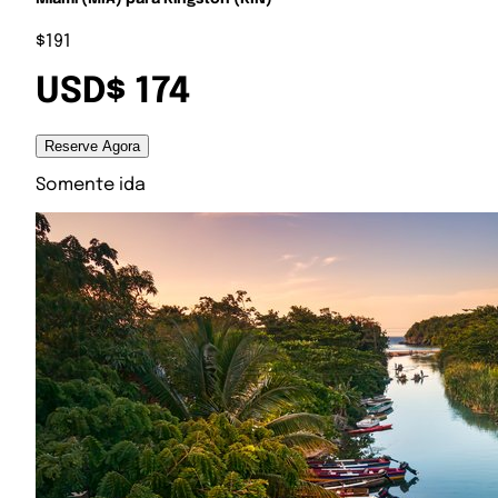
$191
USD$ 174
Reserve Agora
Somente ida