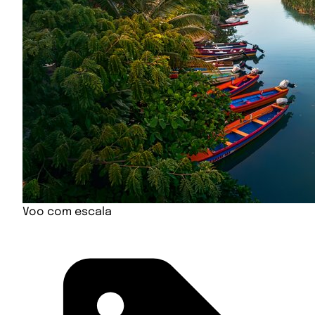
Voo com escala