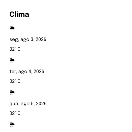
Clima
🌦️
seg, ago 3, 2026
32° C
🌦️
ter, ago 4, 2026
32° C
🌦️
qua, ago 5, 2026
32° C
🌦️