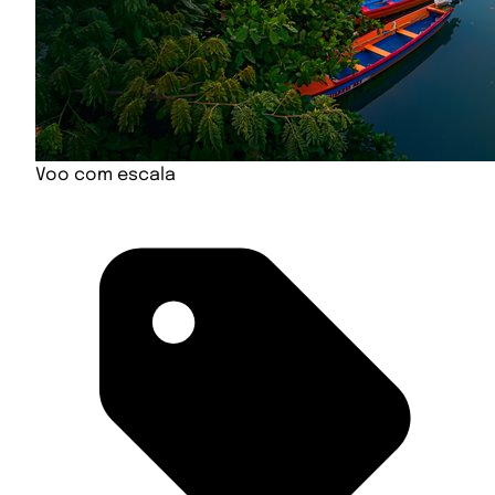
Voo com escala