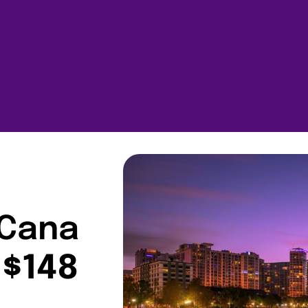
 Cana
 $148