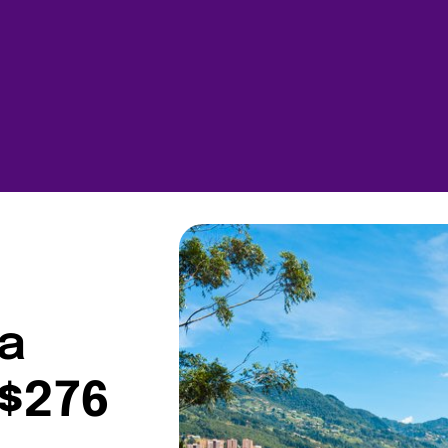
 a
$276