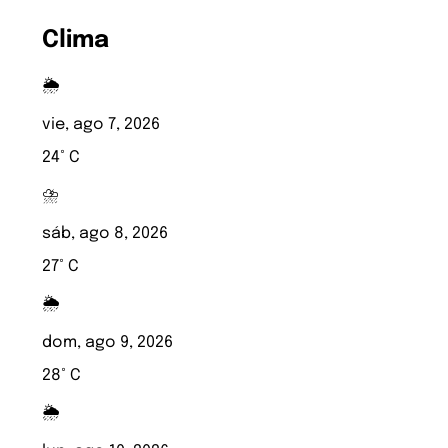
Clima
🌦️
vie, ago 7, 2026
24° C
⛈️
sáb, ago 8, 2026
27° C
🌦️
dom, ago 9, 2026
28° C
🌦️