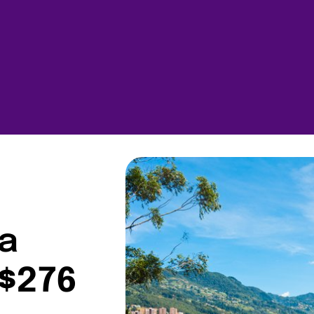
 a
$276