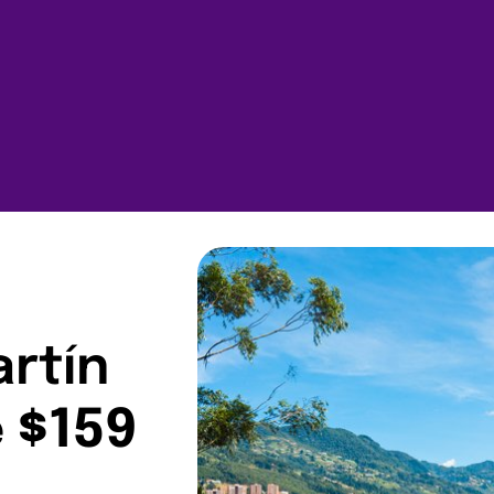
rtín
 $159