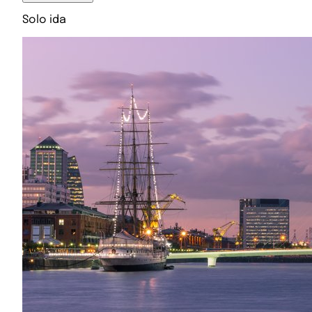
Solo ida