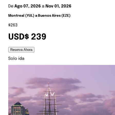
De
Ago 07, 2026
a
Nov 01, 2026
Montreal (YUL) a Buenos Aires (EZE)
$263
USD$ 239
Reserva Ahora
Solo ida