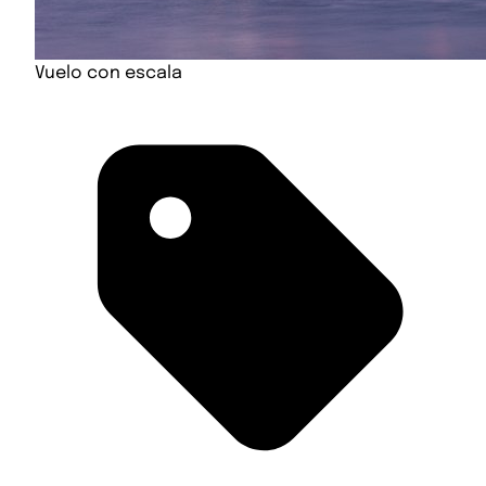
Vuelo con escala