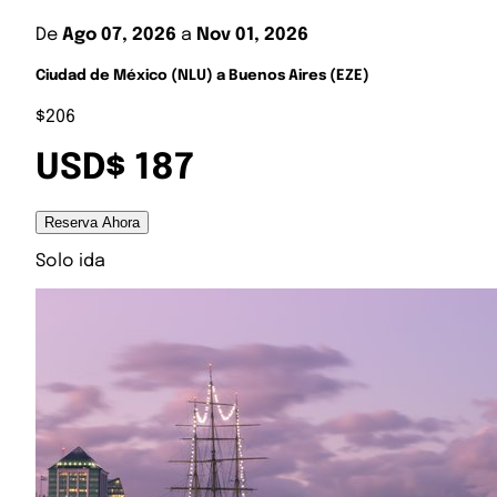
De
Ago 07, 2026
a
Nov 01, 2026
Ciudad de México (NLU) a Buenos Aires (EZE)
$206
USD$ 187
Reserva Ahora
Solo ida