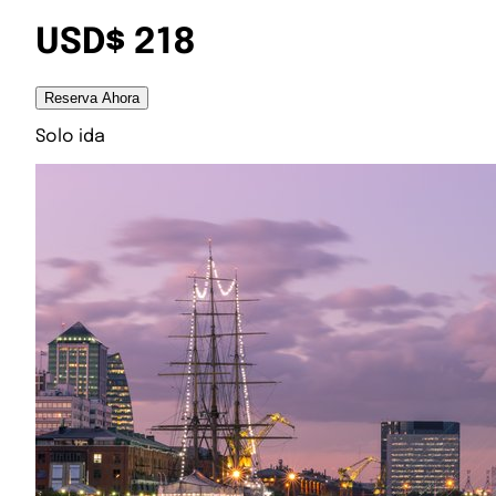
USD$ 218
Reserva Ahora
Solo ida