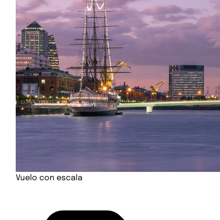
Vuelo con escala