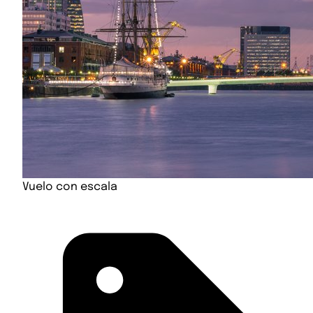
Vuelo con escala