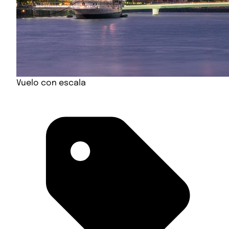
Vuelo con escala