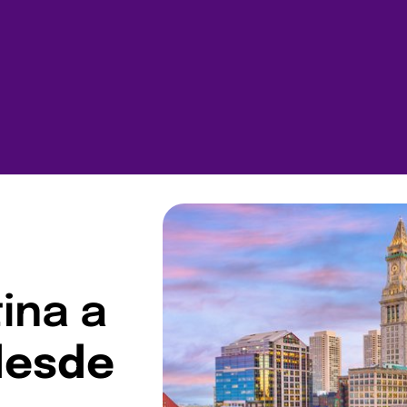
ina a
desde