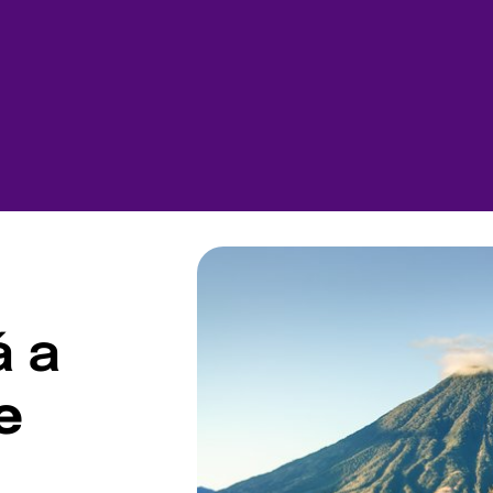
á a
e