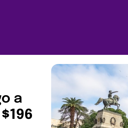
go a
 $196