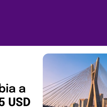
bia a
5 USD