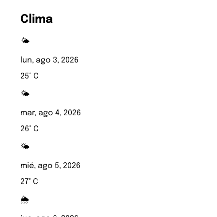
Clima
🌤️
lun, ago 3, 2026
25° C
🌤️
mar, ago 4, 2026
26° C
🌤️
mié, ago 5, 2026
27° C
🌦️