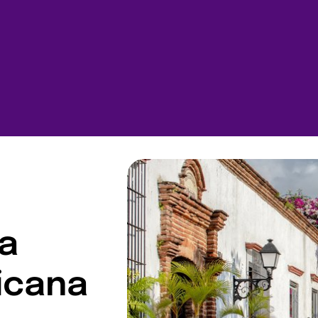
 a
icana