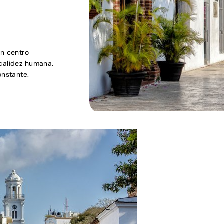
un centro
 calidez humana.
onstante.