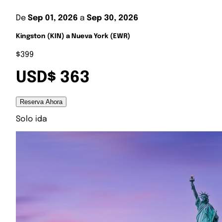
De
Sep 01, 2026
a
Sep 30, 2026
Kingston (KIN) a Nueva York (EWR)
$399
USD$ 363
Reserva Ahora
Solo ida