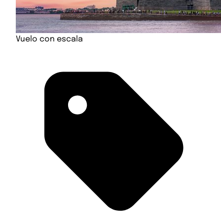
Vuelo con escala