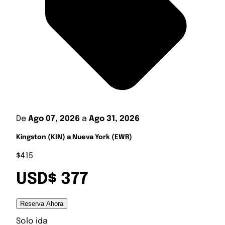
De
Ago 07, 2026
a
Ago 31, 2026
Kingston (KIN) a Nueva York (EWR)
$415
USD$ 377
Reserva Ahora
Solo ida