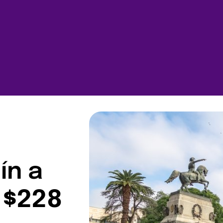
ín a
 $228