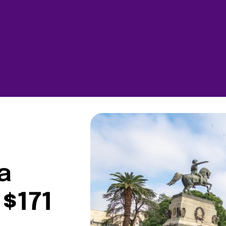
a
$171