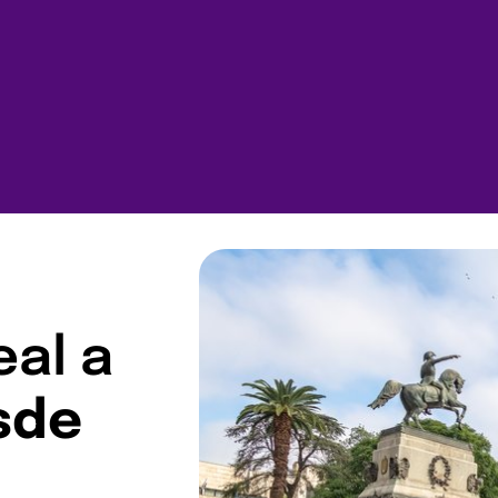
eal a
sde