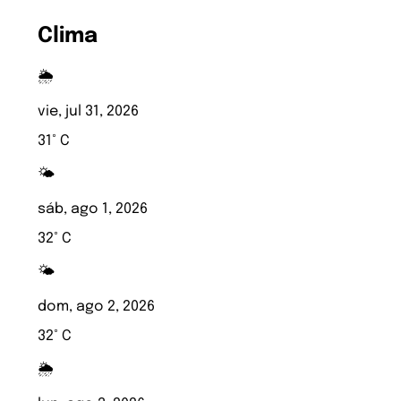
Clima
🌦️
vie, jul 31, 2026
31° C
🌤️
sáb, ago 1, 2026
32° C
🌤️
dom, ago 2, 2026
32° C
🌦️