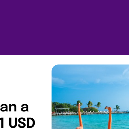
an a
1 USD