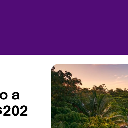
o a
$202