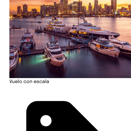
Vuelo con escala