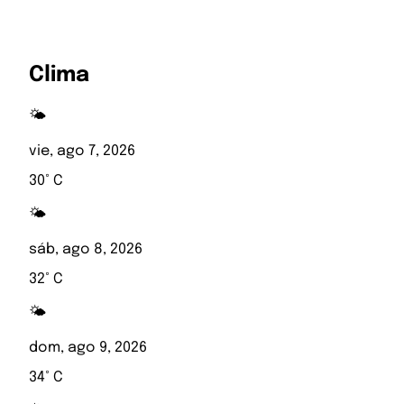
Clima
🌤️
vie, ago 7, 2026
30° C
🌤️
sáb, ago 8, 2026
32° C
🌤️
dom, ago 9, 2026
34° C