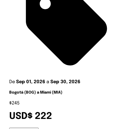
De
Sep 01, 2026
a
Sep 30, 2026
Bogotá (BOG) a Miami (MIA)
$245
USD$ 222