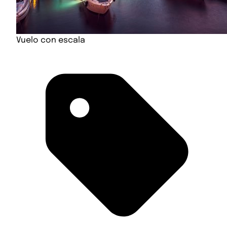
Vuelo con escala