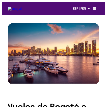
ESP | PEN