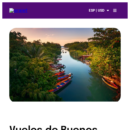
ESP | USD