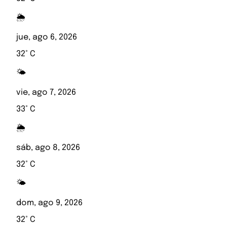
🌦️
jue, ago 6, 2026
32° C
🌤️
vie, ago 7, 2026
33° C
🌦️
sáb, ago 8, 2026
32° C
🌤️
dom, ago 9, 2026
32° C