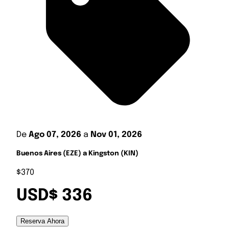
De
Ago 07, 2026
a
Nov 01, 2026
Buenos Aires (EZE) a Kingston (KIN)
$370
USD$ 336
Reserva Ahora