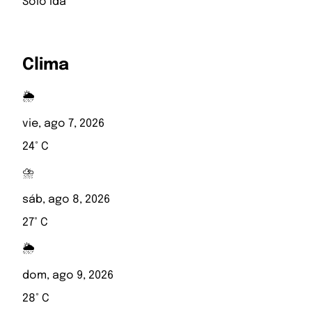
Solo ida
Clima
🌦️
vie, ago 7, 2026
24° C
⛈️
sáb, ago 8, 2026
27° C
🌦️
dom, ago 9, 2026
28° C