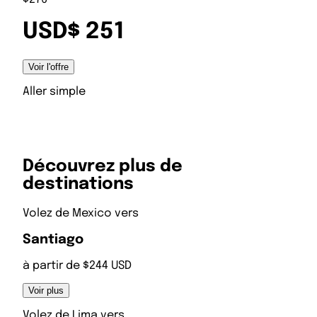
USD$ 251
Voir l'offre
Aller simple
Découvrez plus de
destinations
Volez de
Mexico
vers
Santiago
à partir de $244 USD
Voir plus
Volez de
Lima
vers